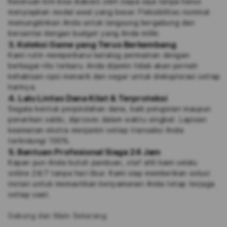
Keseruan kini bisa diakses oleh siapa saja tanpa harus
menyiapkan modal awal yang besar. Fleksibilitas nominal
memungkinkan Anda untuk langsung bergabung dan
bersantai dengan budget yang Anda miliki.
3. Koleksi Game yang Terus Berkembang
Kami rutin memperbarui katalog permainan dengan
berbagai rilis terbaru. Anda dijamin tidak akan pernah
kehabisan opsi menarik dan segar untuk dieksplorasi setiap
harinya.
4. Lalu Lintas Dana Kilat & Terproteksi
Segala bentuk perpindahan dana, baik pengisian maupun
penarikan saldo, diproses dalam waktu singkat. Lapisan
keamanan ekstra menjamin setiap transaksi Anda
terlindungi 100%.
5. Bantuan Profesional Siaga 24 Jam
Kapan pun Anda butuh panduan, staf ahli kami selalu
online 24/7 tanpa hari libur. Kami siap memberikan solusi
instan untuk memastikan kenyamanan Anda tetap terjaga
setiap saat.
Gabung dan Main Sekarang