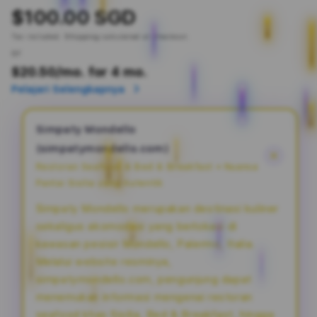
$100.00 SGD
Tax included.
Shipping
calculated at checkout.
or
$20.50
/mo. for 4 mo.
Pelajari Selengkapnya
Simpaty Mondello
(simpatymondello.com)
Restoran Seafood & Bed & Breakfast • Nuansa
Pantai Sisilia yang Autentik
Simpaty Mondello merupakan destinasi kuliner
sekaligus akomodasi yang berlokasi di
kawasan pesisir Mondello, Palermo, Italia.
Melalui website resminya,
simpatymondello.com, pengunjung dapat
menemukan informasi mengenai restoran
seafood khas Sisilia, Bed & Breakfast, hingga