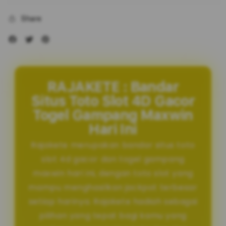
Share
RAJAKETE : Bandar
Situs Toto Slot 4D Gacor
Togel Gampang Maxwin
Hari Ini
Rajakete merupakan bandar situs toto
slot 4d gacor dan togel gampang
maxwin hari ini, dengan toto slot yang
mampu menghasilkan jackpot terbesar
setiap harinya. Rajakete hadiah sebagai
pilihan yang tepat bagi kamu yang