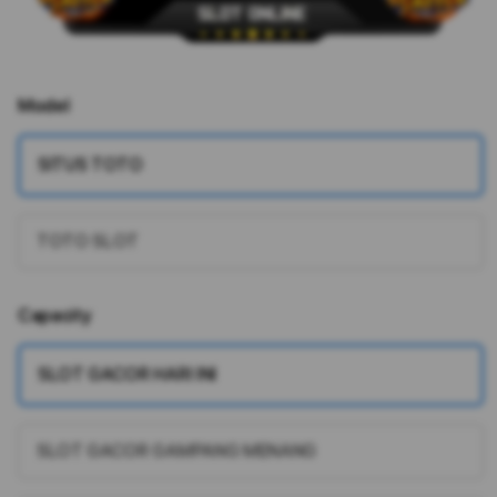
Model
SITUS TOTO
TOTO SLOT
Capacity
SLOT GACOR HARI INI
SLOT GACOR GAMPANG MENANG