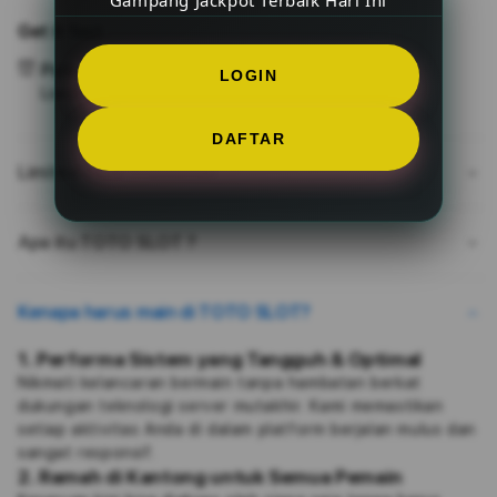
for
for
Get it fast
RAJAKETE
RAJ
:
:
Pickup
LOGIN
Bandar
Band
Loading store
Situs
Situs
Toto
Toto
DAFTAR
Slot
Slot
Limited Time Promotion
4D
4D
Gacor
Gaco
Togel
Toge
Apa itu TOTO SLOT ?
Gampang
Gam
Maxwin
Maxw
Hari
Hari
Kenapa harus main di TOTO SLOT?
Ini
Ini
1. Performa Sistem yang Tangguh & Optimal
Nikmati kelancaran bermain tanpa hambatan berkat
dukungan teknologi server mutakhir. Kami memastikan
setiap aktivitas Anda di dalam platform berjalan mulus dan
sangat responsif.
2. Ramah di Kantong untuk Semua Pemain