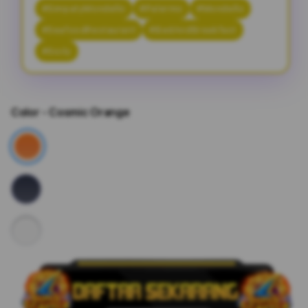
#SimpatyMondello
#Palermo
#Mondello
#SeafoodRestaurant
#BedAndBreakfast
#Sicily
Color
- Cosmic Orange