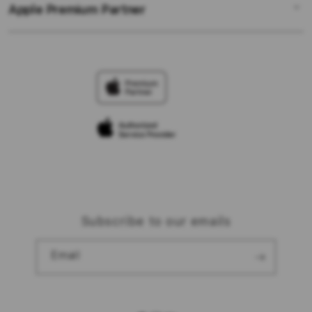
SLOT GACOR HARI INI
Apple Premium Partner
About Us
Returns & Exchanges
Financing Options
GACOR
Find an iStudio near you
Contact Us
Trade-in
SLOT 4D
SLOT
FAQ
DEPOSIT
Elush Corporate Website
Privacy Policy
Site Terms of Use
Subscribe to our emails
Email